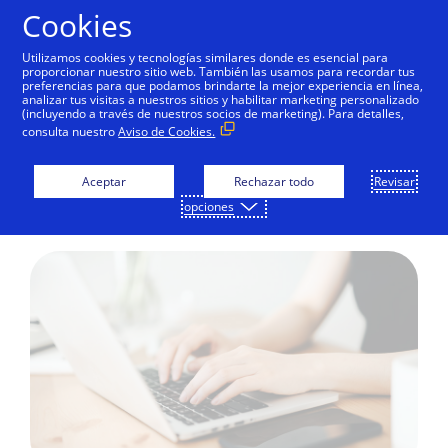
Saltar al contenido
Cookies
Utilizamos cookies y tecnologías similares donde es esencial para
proporcionar nuestro sitio web. También las usamos para recordar tus
preferencias para que podamos brindarte la mejor experiencia en línea,
Contacta a Visa
analizar tus visitas a nuestros sitios y habilitar marketing personalizado
(incluyendo a través de nuestros socios de marketing). Para detalles,
consulta nuestro
Aviso de Cookies.
¿Tienes alguna pregunta o necesitas
ayuda con tu tarjeta Visa? Siempre hay
Aceptar
Rechazar todo
Revisar
una manera de contactarnos.
opciones