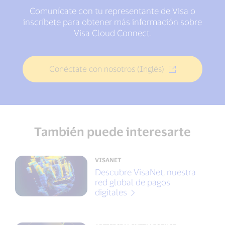
Comunícate con tu representante de Visa o
inscríbete para obtener más información sobre
Visa Cloud Connect.
Conéctate con nosotros (Inglés)
También puede interesarte
VISANET
Descubre VisaNet, nuestra
red global de pagos
digitales