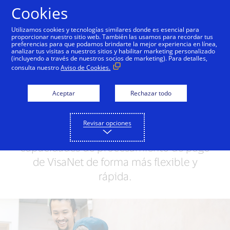
Saltar al contenido
Cookies
Utilizamos cookies y tecnologías similares donde es esencial para
proporcionar nuestro sitio web. También las usamos para recordar tus
preferencias para que podamos brindarte la mejor experiencia en línea,
VisaNet
Visa Cloud Connect
VisaNet + AI
analizar tus visitas a nuestros sitios y habilitar marketing personalizado
(incluyendo a través de nuestros socios de marketing). Para detalles,
consulta nuestro
Aviso de Cookies.
Visa Cloud Connect
Aceptar
Rechazar todo
Visa Cloud Connect te conecta a VisaNet
con tu infraestructura basada en la nube.
Revisar opciones
Accede a las potentes y seguras
capacidades de procesamiento de pago
de VisaNet de forma más flexible y
rápida.