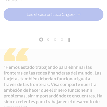
modelo.
Lee el caso práctico (Inglés)
Lee el caso práctico (Inglés)
Lee el caso práctico (Inglés)
Lee el caso práctico (Inglés)
“Hemos estado trabajando para eliminar las
fronteras en las redes financieras del mundo. Las
tarjetas también deberían funcionar igual a
través de las fronteras. Visa comparte nuestra
ambición de hacer que el dinero funcione sin
problemas, sin importar dónde te encuentres. Ha
sido excelentes para trabajar en el desarrollo de