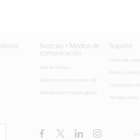
valores
Noticias + Medios de
Soporte
comunicación
Centro de sopo
Sala de prensa
Política + Norm
Relaciones con inversores
Comunícate con
Noticias sobre impacto global
Pérdida o Robo 
Facebook
Twitter
LinkedIn
Instagram
© C