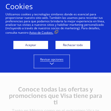
Saltar al contenido
Cookies
Utilizamos cookies y tecnologías similares donde es esencial para
proporcionar nuestro sitio web. También las usamos para recordar tus
preferencias para que podamos brindarte la mejor experiencia en línea,
analizar tus visitas a nuestros sitios y habilitar marketing personalizado
(incluyendo a través de nuestros socios de marketing). Para detalles,
¿Viajas a Estados Unidos?
consulta nuestro
Aviso de Cookies.
Encuentras las ofertas y promociones que Visa tiene
Aceptar
Rechazar todo
para ti.
Revisar opciones
Conoce todas las ofertas y
promociones que Visa tiene para
ti
Tanto en México como en el extranjero Visa te