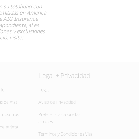
n su totalidad con
 emitidas en América
de AIG Insurance
pondiente, si es
ciones y exclusiones
io, visite:
Legal + Privacidad
rte
Legal
as de Visa
Aviso de Privacidad
 nosotros
Preferencias sobre las
cookies
de tarjeta
Términos y Condiciones Visa