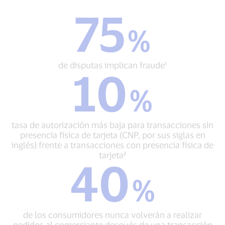
75
75
%
%
de
disputas
implican
de disputas implican fraude¹
10
fraude¹
10
%
%
tasa
de
autorización
tasa de autorización más baja para transacciones sin
más
presencia física de tarjeta (CNP, por sus siglas en
baja
inglés) frente a transacciones con presencia física de
para
tarjeta²
40
transacciones
40
sin
%
%
presencia
de
física
los
de
consumidores
tarjeta
de los consumidores nunca volverán a realizar
nunca
(CNP,
pedidos al comerciante después de una transacción