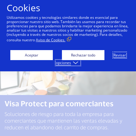
Saltar al contenido
Cookies
Utilizamos cookies y tecnologías similares donde es esencial para
proporcionar nuestro sitio web. También las usamos para recordar tus
preferencias para que podamos brindarte la mejor experiencia en línea,
analizar tus visitas a nuestros sitios y habilitar marketing personalizado
(incluyendo a través de nuestros socios de marketing). Para detalles,
consulta nuestro
Aviso de Cookies.
Aceptar
Rechazar todo
Revisar
opciones
Visa Protect para comerciantes
Soluciones de riesgo para toda la empresa para
comerciantes que mantienen las ventas elevadas y
reducen el abandono del carrito de compras.