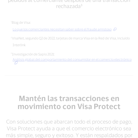
volverán
por
rechazada³
a
sus
realizar
siglas
pedidos
en
Blog de Visa:
al
inglés)
Lo que los comerciantes necesitan saber sobre el fraude amistoso
comerciante
frente
VisaNet, segundo Q2 de 2022, tarjetas de marca Visa en la Red de Visa, incluido
después
a
de
Interlink
transacciones
una
con
Investigación de Sapio 2021:
transacción
presencia
Análisis global del comportamiento del consumidor en el comercio electrónico
rechazada³
física
de
tarjeta²
Mantén las transacciones en
movimiento con Visa Protect
Con soluciones que abarcan todo el proceso de pago,
Visa Protect ayuda a que el comercio electrónico sea
más simple, seguro y exitoso. Y están respaldados por