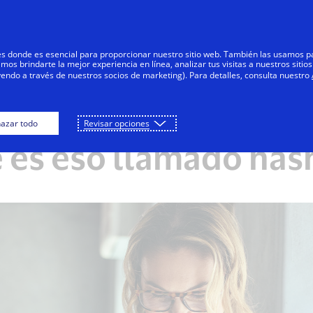
Saltar al contenido
Negocios
Innovadores
Comunid
res donde es esencial para proporcionar nuestro sitio web. También las usamos p
s brindarte la mejor experiencia en línea, analizar tus visitas a nuestros sitios
yendo a través de nuestros socios de marketing). Para detalles, consulta nuestro
azar todo
Revisar opciones
EDUCACIÓN DIGITAL
 es eso llamado has