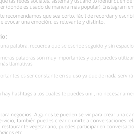
e las redes sociales, sistema y usuario lo identifiquen de 
ter (donde es usado de manera más popular), Instagram ent
te recomendamos que sea corto, fácil de recordar y escribi
e evocar una emoción, es relevante y distinto.
io:
 una palabra, recuerda que se escribe seguido y sin espacio
rimeras palabras son muy importantes y que puedes utiliza
más llamativas
rtantes es ser constante en su uso ya que de nada servirá q
hay hashtags a los cuales te puedes unir, no necesariamen
 para negocios. Algunos te pueden servir para crear una c
rvicio; también puedes crear o unirte a conversaciones re
n restaurante vegetariano, puedes participar en conversac
ógicos etc.