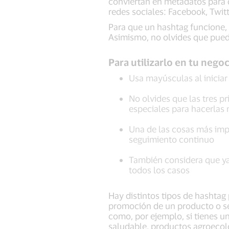
conviertan en metadatos para qu
redes sociales: Facebook, Twit
Para que un hashtag funcione, 
Asimismo, no olvides que pued
Para utilizarlo en tu negoc
Usa mayúsculas al iniciar
No olvides que las tres p
especiales para hacerlas 
Una de las cosas más impo
seguimiento continuo
También considera que ya 
todos los casos
Hay distintos tipos de hashtag
promoción de un producto o se
como, por ejemplo, si tienes u
saludable, productos agroecol