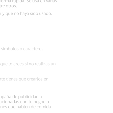
forma rápida. Se usa en varias
re otros.
r y que no haya sido usado.
r símbolos o caracteres
ue lo crees si no realizas un
te tienes que crearlos en
ampaña de publicidad o
lacionadas con tu negocio
iones que hablen de comida