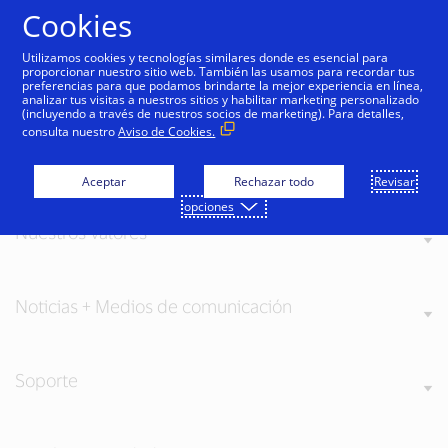
Saltar al contenido
Cookies
Utilizamos cookies y tecnologías similares donde es esencial para
proporcionar nuestro sitio web. También las usamos para recordar tus
preferencias para que podamos brindarte la mejor experiencia en línea,
analizar tus visitas a nuestros sitios y habilitar marketing personalizado
(incluyendo a través de nuestros socios de marketing). Para detalles,
consulta nuestro
Aviso de Cookies.
Acerca de Visa
Aceptar
Rechazar todo
Revisar
opciones
Nuestros valores
Noticias + Medios de comunicación
Soporte