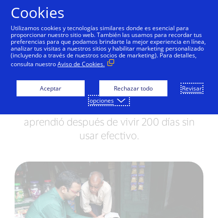
Saltar al contenido
Cookies
Utilizamos cookies y tecnologías similares donde es esencial para
proporcionar nuestro sitio web. También las usamos para recordar tus
preferencias para que podamos brindarte la mejor experiencia en línea,
analizar tus visitas a nuestros sitios y habilitar marketing personalizado
IMPACTO GLOBAL
(incluyendo a través de nuestros socios de marketing). Para detalles,
consulta nuestro
Aviso de Cookies.
El hombre que vivió sin
usar efectivo en la India
Aceptar
Rechazar todo
Revisar
opciones
Un empleado de Visa cuenta lo que
aprendió después de vivir 200 días sin
usar efectivo.