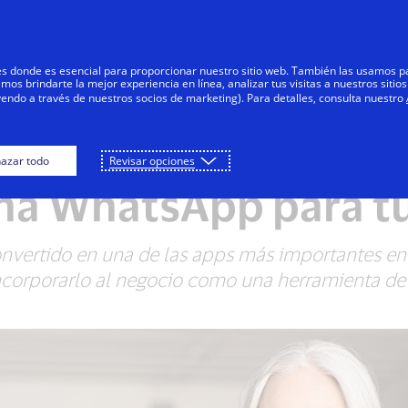
Saltar al contenido
Negocios
Innovadores
Comunid
res donde es esencial para proporcionar nuestro sitio web. También las usamos p
s brindarte la mejor experiencia en línea, analizar tus visitas a nuestros sitios
yendo a través de nuestros socios de marketing). Para detalles, consulta nuestro
azar todo
Revisar opciones
EDUCACIÓN DIGITAL
ha WhatsApp para tu
vertido en una de las apps más importantes en 
ncorporarlo al negocio como una herramienta de m