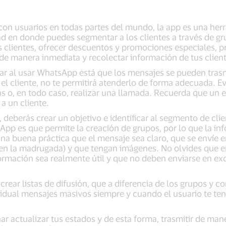
on usuarios en todas partes del mundo, la app es una herr
ad en donde puedes segmentar a los clientes a través de gr
s clientes, ofrecer descuentos y promociones especiales, 
 de manera inmediata y recolectar información de tus clien
ar al usar WhatsApp está que los mensajes se pueden trasm
el cliente, no te permitirá atenderlo de forma adecuada. Evi
s o, en todo caso, realizar una llamada. Recuerda que un e
 a un cliente.
 deberás crear un objetivo e identificar al segmento de clien
pp es que permite la creación de grupos, por lo que la in
una buena práctica que el mensaje sea claro, que se envíe 
n la madrugada) y que tengan imágenes. No olvides que e
formación sea realmente útil y que no deben enviarse en e
ear listas de difusión, que a diferencia de los grupos y c
idual mensajes masivos siempre y cuando el usuario te ten
r actualizar tus estados y de esta forma, trasmitir de man