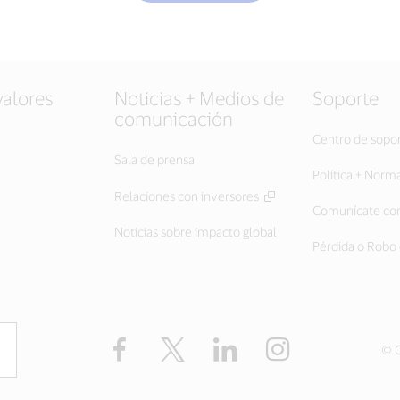
valores
Noticias + Medios de
Soporte
comunicación
Centro de sopo
Sala de prensa
Política + Norm
Relaciones con inversores
Comunícate con
Noticias sobre impacto global
Pérdida o Robo 
Facebook
Twitter
LinkedIn
Instagram
© C