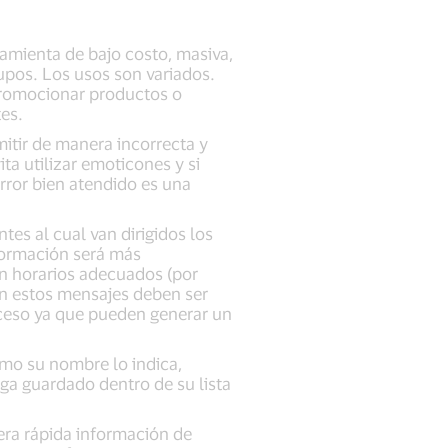
amienta de bajo costo, masiva,
upos. Los usos son variados.
promocionar productos o
tes.
itir de manera incorrecta y
ta utilizar emoticones y si
rror bien atendido es una
tes al cual van dirigidos los
formación será más
en horarios adecuados (por
n estos mensajes deben ser
xceso ya que pueden generar un
omo su nombre lo indica,
ga guardado dentro de su lista
era rápida información de