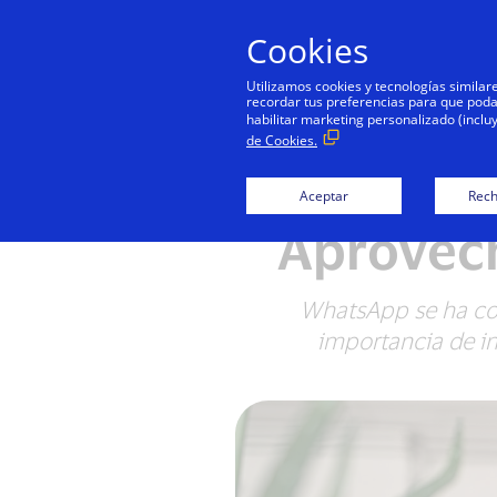
Cookies
Personas
Utilizamos cookies y tecnologías simila
recordar tus preferencias para que podamo
habilitar marketing personalizado (inclu
de Cookies.
Aceptar
Rech
Aprovec
WhatsApp se ha con
importancia de i