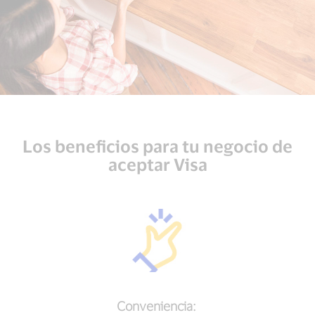
Mujer
pagando
un
Los beneficios para tu negocio de
café
con
aceptar Visa
Visa
contactless
Conveniencia: