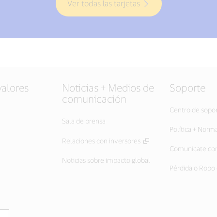
Ver todas las tarjetas
valores
Noticias + Medios de
Soporte
comunicación
Centro de sopo
Sala de prensa
Política + Norm
Relaciones con inversores
Comunícate con
Noticias sobre impacto global
Pérdida o Robo 