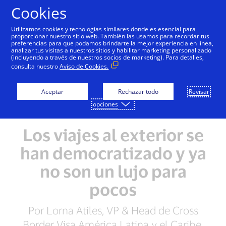
Saltar al contenido
Cookies
Utilizamos cookies y tecnologías similares donde es esencial para
proporcionar nuestro sitio web. También las usamos para recordar tus
preferencias para que podamos brindarte la mejor experiencia en línea,
analizar tus visitas a nuestros sitios y habilitar marketing personalizado
(incluyendo a través de nuestros socios de marketing). Para detalles,
consulta nuestro
Aviso de Cookies.
Aceptar
Rechazar todo
Revisar
opciones
Los viajes al exterior se
han democratizado y ya
no son un lujo para
pocos
Por Lorna Atiles, VP & Head de Cross
Border Visa América Latina y el Caribe.