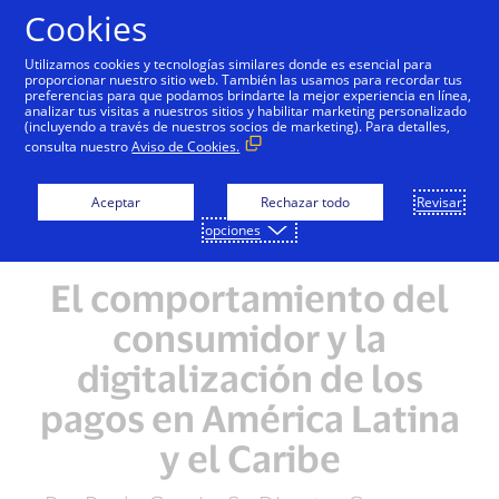
Saltar al contenido
Cookies
Utilizamos cookies y tecnologías similares donde es esencial para
proporcionar nuestro sitio web. También las usamos para recordar tus
preferencias para que podamos brindarte la mejor experiencia en línea,
analizar tus visitas a nuestros sitios y habilitar marketing personalizado
(incluyendo a través de nuestros socios de marketing). Para detalles,
consulta nuestro
Aviso de Cookies.
Aceptar
Rechazar todo
Revisar
opciones
El comportamiento del
consumidor y la
digitalización de los
pagos en América Latina
y el Caribe