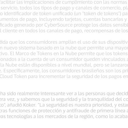
acilitar las implicaciones de cumplimiento con las normas 
servicio, todos los tipos de pago y canales de comercio, p
 identificador de token unificado (un "token de tokens") par
rumentos de pago, incluyendo tarjetas, cuentas bancarias y 
ificado generado por CyberSource protege los datos sensibl
l cliente en todos los canales de pago, recompensas de lo
ida que los consumidores amplían el uso de sus dispositiv
 un nuevo sistema basado en la nube que permite una mayor 
tivo. El Marco de Tokens en la Nube permite que los token
sionados a la cuenta de un consumidor queden vinculados a
la Nube están disponibles a nivel mundial, pero se lanzaro
e. Específicamente, los consumidores brasileños son los pr
 Cloud Token para incrementar la seguridad de los pagos 
, ha sido realmente interesante ver a las personas que deci
ra vez, y sabemos que la seguridad y la tranquilidad del 
“, añadió Koker. ”La seguridad es nuestra prioridad, y es
ras funciones de protección y antifraude de primera línea 
nuevas tecnologías a los mercados de la región, como lo aca