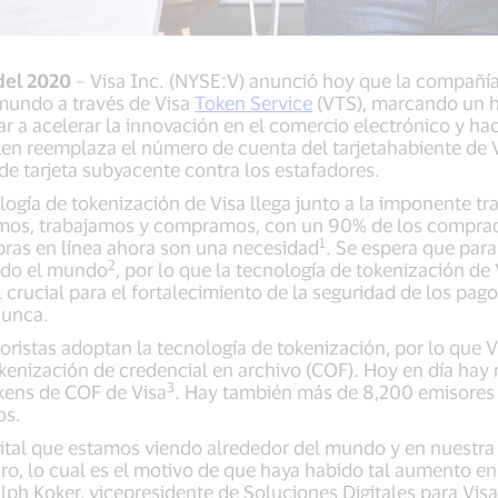
del 2020
– Visa Inc. (NYSE:V) anunció hoy que la compañía
 mundo a través de Visa
Token Service
(VTS), marcando un h
r a acelerar la innovación en el comercio electrónico y h
oken reemplaza el número de cuenta del tarjetahabiente de V
e tarjeta subyacente contra los estafadores.
logía de tokenización de Visa llega junto a la imponente tr
mos, trabajamos y compramos, con un 90% de los comprador
1
ras en línea ahora son una necesidad
. Se espera que para
2
odo el mundo
, por lo que la tecnología de tokenización de
 crucial para el fortalecimiento de la seguridad de los pago
nunca.
ristas adoptan la tecnología de tokenización, por lo que 
kenización de credencial en archivo (COF). Hoy en día ha
3
kens de COF de Visa
. Hay también más de 8,200 emisores 
os.
tal que estamos viendo alrededor del mundo y en nuestra r
uro, lo cual es el motivo de que haya habido tal aumento e
alph Koker, vicepresidente de Soluciones Digitales para Visa