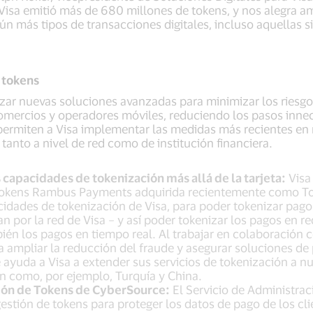
 Visa emitió más de 680 millones de tokens, y nos alegra a
n más tipos de transacciones digitales, incluso aquellas si
 tokens
anzar nuevas soluciones avanzadas para minimizar los riesgo
omercios y operadores móviles, reduciendo los pasos inneces
ermiten a Visa implementar las medidas más recientes en 
tanto a nivel de red como de institución financiera.
s capacidades de tokenización más allá de la tarjeta:
Visa 
tokens Rambus Payments adquirida recientemente como Tok
idades de tokenización de Visa, para poder tokenizar pago
n por la red de Visa – y así poder tokenizar los pagos en r
én los pagos en tiempo real. Al trabajar en colaboración 
 a ampliar la reducción del fraude y asegurar soluciones d
e ayuda a Visa a extender sus servicios de tokenización a 
ón como, por ejemplo, Turquía y China.
ión de Tokens de CyberSource:
El Servicio de Administra
 gestión de tokens para proteger los datos de pago de los cli