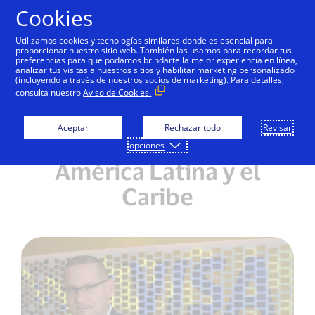
Saltar al contenido
Cookies
Utilizamos cookies y tecnologías similares donde es esencial para
proporcionar nuestro sitio web. También las usamos para recordar tus
preferencias para que podamos brindarte la mejor experiencia en línea,
Visa nombra a Leonardo
analizar tus visitas a nuestros sitios y habilitar marketing personalizado
(incluyendo a través de nuestros socios de marketing). Para detalles,
J. Collado como líder de
consulta nuestro
Aviso de Cookies.
Servicios de Valor
Aceptar
Rechazar todo
Revisar
Agregado para Visa
opciones
América Latina y el
Caribe