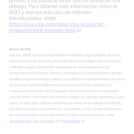
privado y las publicaciones futuras reflejarán ese
diálogo. Para obtener más información sobre el
VEEI y leer los artículos de reflexión
introductorios, visite
https://usa.visa.com/sites/visa-economic-
empowerment-institute.html
Acerca de Visa
Visa Inc. (NYSE: V) es la compañía líder mundial en pagos digitales. Nuestra
misión es conectar al mundo por medio de la red de pagos más innovadora,
confiable y segura, que habilita a las personas, a las empresas y a las
economías para prosperar. Nuestra avanzada red de procesamiento global,
VisaNet, proporciona pagos seguros y confiables en todo el mundo y es capaz
de procesar más de 65.000 mensajes de transacción por segundo. La
continua concentración de la compañía en la innovación es un catalizador
para el rápido crecimiento del comercio digital en cualquier dispositivo, para
todos, en todo lugar. Mientras el mundo se mueve de lo análogo a lo digital,
Visa aplica su marca, sus productos, su personal, su red y su escala a la tarea
de moldear el nuevo futuro del comercio. Para más información, visite
Acerca de Visa
,
visa.com/blog
y
@VisaNews.