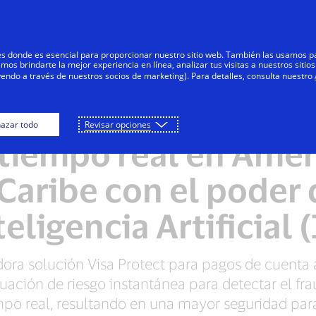
Saltar al contenido
Negocios
Innovadores
Comunid
res donde es esencial para proporcionar nuestro sitio web. También las usamos p
s brindarte la mejor experiencia en línea, analizar tus visitas a nuestros sitios
yendo a través de nuestros socios de marketing). Para detalles, consulta nuestro
uda a prevenir fraude
azar todo
Revisar opciones
tiempo real en Amér
 Caribe con el poder 
eligencia Artificial 
dora solución Visa Protect para pagos de cuenta 
ción de riesgo instantánea para detectar el frau
po real, resultando en una mayor seguridad para