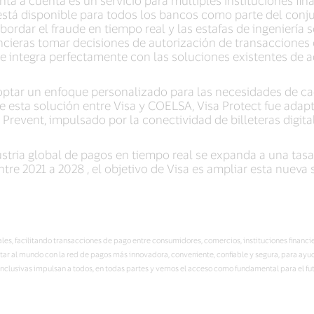
e está disponible para todos los bancos como parte del conju
rdar el fraude en tiempo real y las estafas de ingeniería s
ancieras tomar decisiones de autorización de transacciones 
e integra perfectamente con las soluciones existentes de a
ptar un enfoque personalizado para las necesidades de ca
de esta solución entre Visa y COELSA, Visa Protect fue ada
revent, impulsado por la conectividad de billeteras digital
stria global de pagos en tiempo real se expanda a una tas
re 2021 a 2028 , el objetivo de Visa es ampliar esta nueva 
itales, facilitando transacciones de pago entre consumidores, comercios, instituciones fina
ectar al mundo con la red de pagos más innovadora, conveniente, confiable y segura, para ay
clusivas impulsan a todos, en todas partes y vemos el acceso como fundamental para el fu