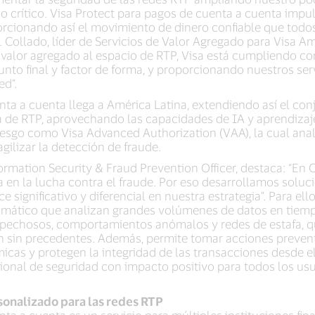
cio crítico. Visa Protect para pagos de cuenta a cuenta imp
porcionando así el movimiento de dinero confiable que to
 Collado, líder de Servicios de Valor Agregado para Visa Amé
 valor agregado al espacio de RTP, Visa está cumpliendo co
nto final y factor de forma, y proporcionando nuestros ser
red”.
ta a cuenta llega a América Latina, extendiendo así el conj
a de RTP, aprovechando las capacidades de IA y aprendizaj
esgo como Visa Advanced Authorization (VAA), la cual anal
agilizar la detección de fraude.
ormation Security & Fraud Prevention Officer, destaca: “En 
a en la lucha contra el fraude. Por eso desarrollamos solu
significativo y diferencial en nuestra estrategia”. Para ello
mático que analizan grandes volúmenes de datos en tiempo
pechosos, comportamientos anómalos y redes de estafa, qu
ón sin precedentes. Además, permite tomar acciones preventi
icas y protegen la integridad de las transacciones desde 
ional de seguridad con impacto positivo para todos los usu
onalizado para las redes RTP
ta a cuenta es un servicio para múltiples instituciones fina