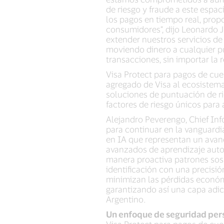
de riesgo y fraude a este espa
los pagos en tiempo real, pro
consumidores”, dijo Leonardo J.
extender nuestros servicios de
moviendo dinero a cualquier pu
transacciones, sin importar la 
Visa Protect para pagos de cuen
agregado de Visa al ecosistem
soluciones de puntuación de ri
factores de riesgo únicos para 
Alejandro Peverengo, Chief Inf
para continuar en la vanguardi
en IA que representan un avance 
avanzados de aprendizaje auto
manera proactiva patrones sos
identificación con una precisi
minimizan las pérdidas económ
garantizando así una capa adic
Argentino.
Un enfoque de seguridad pers
Visa Protect para pagos de cuen