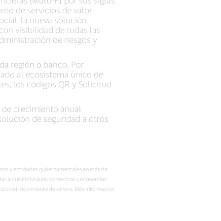
nto de servicios de valor
ocial, la nueva solución
con visibilidad de todas las
dministración de riesgos y
da región o banco. Por
ptado al ecosistema único de
es, los códigos QR y Solicitud
a de crecimiento anual
solución de seguridad a otros
ncieras y entidades gubernamentales en más de
udar a que individuos, comercios y economías
turo del movimiento de dinero. Más información