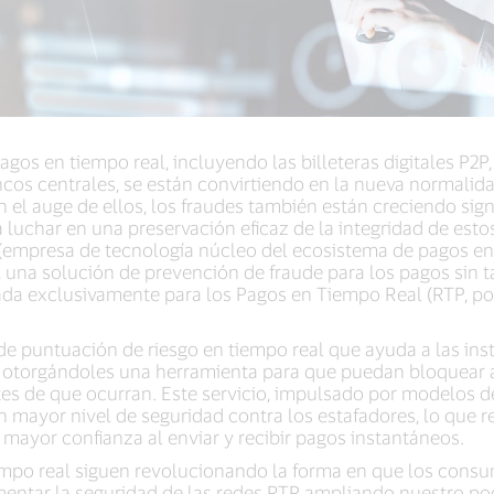
agos en tiempo real, incluyendo las billeteras digitales P2P
cos centrales, se están convirtiendo en la nueva normalid
 el auge de ellos, los fraudes también están creciendo sig
a luchar en una preservación eficaz de la integridad de es
(empresa de tecnología núcleo del ecosistema de pagos en 
 una solución de prevención de fraude para los pagos sin t
creada exclusivamente para los Pagos en Tiempo Real (RTP, por
de puntuación de riesgo en tiempo real que ayuda a las inst
fas, otorgándoles una herramienta para que puedan bloquea
es de que ocurran. Este servicio, impulsado por modelos d
n mayor nivel de seguridad contra los estafadores, lo que 
 mayor confianza al enviar y recibir pagos instantáneos.
empo real siguen revolucionando la forma en que los consu
ntar la seguridad de las redes RTP ampliando nuestro po