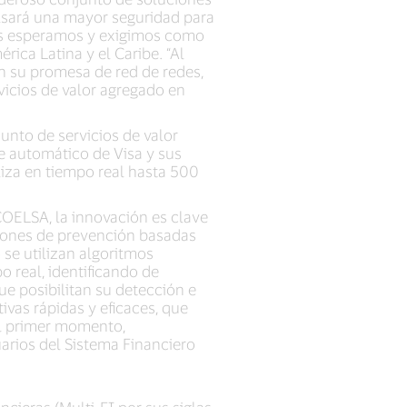
ulsará una mayor seguridad para
dos esperamos y exigimos como
rica Latina y el Caribe. “Al
n su promesa de red de redes,
vicios de valor agregado en
unto de servicios de valor
e automático de Visa y sus
iza en tiempo real hasta 500
COELSA, la innovación es clave
ciones de prevención basadas
 se utilizan algoritmos
 real, identificando de
e posibilitan su detección e
vas rápidas y eficaces, que
el primer momento,
arios del Sistema Financiero
ncieras (Multi-FI por sus siglas