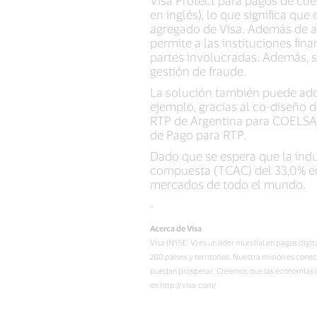
en inglés), lo que significa qu
agregado de Visa. Además de abo
permite a las instituciones fin
partes involucradas. Además, s
gestión de fraude.
La solución también puede ado
ejemplo, gracias al co-diseño 
RTP de Argentina para COELSA P
de Pago para RTP.
Dado que se espera que la indu
compuesta (TCAC) del 33,0% ent
mercados de todo el mundo.
-
Acerca de Visa
Visa (NYSE: V) es un líder mundial en pagos dig
200 países y territorios. Nuestra misión es con
puedan prosperar. Creemos que las economías in
en http://visa.com/