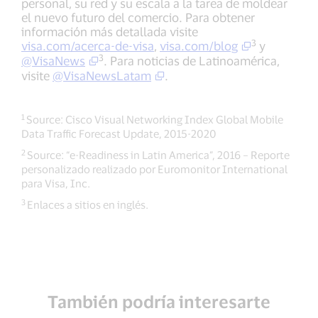
personal, su red y su escala a la tarea de moldear
el nuevo futuro del comercio. Para obtener
información más detallada visite
3
visa.com/acerca-de-visa
,
visa.com/blog
y
3
@VisaNews
. Para noticias de Latinoamérica,
visite
@VisaNewsLatam
.
1
Source: Cisco Visual Networking Index Global Mobile
Data Traffic Forecast Update, 2015-2020
2
Source: “e-Readiness in Latin America”, 2016 – Reporte
personalizado realizado por Euromonitor International
para Visa, Inc.
3
Enlaces a sitios en inglés.
También podría interesarte