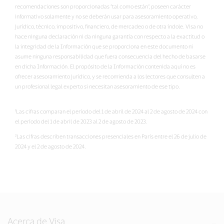
recomendaciones son proporcionadas “tal como están”, poseen carácter
informativo solamente y no se deberán usar para asesoramiento operativo,
jurídico, técnico, impositivo, financiero, de mercadeo o de otra índole. Visa no
hace ninguna declaración ni da ninguna garantía con respecto a la exactitud o
la integridad de la Información que se proporciona en este documento ni
asume ninguna responsabilidad que fuera consecuencia del hecho de basarse
en dicha Información. El propósito de la Información contenida aquí no es
ofrecer asesoramiento jurídico, y se recomienda a los lectores que consulten a
un profesional legal experto si necesitan asesoramiento de ese tipo.
¹Las cifras comparan el período del 1 de abril de 2024 al 2 de agosto de 2024 con
el período del 1 de abril de 2023 al 2 de agosto de 2023.
²Las cifras describen transacciones presenciales en París entre el 26 de julio de
2024 y el 2 de agosto de 2024.
Acerca de Visa