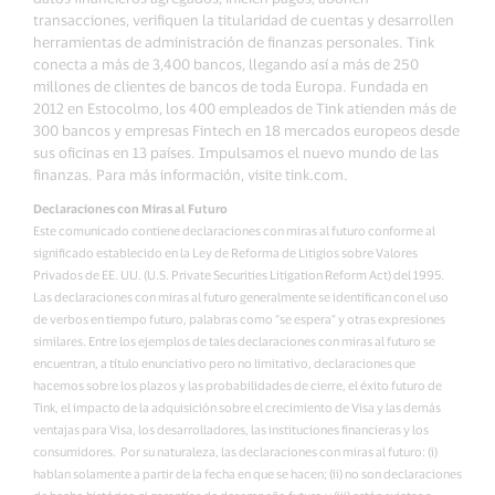
transacciones, verifiquen la titularidad de cuentas y desarrollen
herramientas de administración de finanzas personales. Tink
conecta a más de 3,400 bancos, llegando así a más de 250
millones de clientes de bancos de toda Europa. Fundada en
2012 en Estocolmo, los 400 empleados de Tink atienden más de
300 bancos y empresas Fintech en 18 mercados europeos desde
sus oficinas en 13 países. Impulsamos el nuevo mundo de las
finanzas. Para más información, visite tink.com.
Declaraciones con Miras al Futuro
Este comunicado contiene declaraciones con miras al futuro conforme al
significado establecido en la Ley de Reforma de Litigios sobre Valores
Privados de EE. UU. (U.S. Private Securities Litigation Reform Act) del 1995.
Las declaraciones con miras al futuro generalmente se identifican con el uso
de verbos en tiempo futuro, palabras como “se espera” y otras expresiones
similares. Entre los ejemplos de tales declaraciones con miras al futuro se
encuentran, a título enunciativo pero no limitativo, declaraciones que
hacemos sobre los plazos y las probabilidades de cierre, el éxito futuro de
Tink, el impacto de la adquisición sobre el crecimiento de Visa y las demás
ventajas para Visa, los desarrolladores, las instituciones financieras y los
consumidores. Por su naturaleza, las declaraciones con miras al futuro: (i)
hablan solamente a partir de la fecha en que se hacen; (ii) no son declaraciones