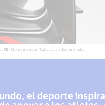
p RB - Digital Lighthouse - Todos los derechos reservados
undo, el deporte inspira
de apoyar a los atletas,