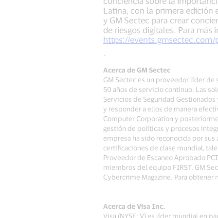
conciencia sobre la importanci
Latina, con la primera edición
y GM Sectec para crear concien
de riesgos digitales. Para más 
https://events.gmsectec.com/
-
Acerca de GM Sectec
GM Sectec es un proveedor líder de 
50 años de servicio continuo. Las so
Servicios de Seguridad Gestionados 
y responder a ellos de manera efecti
Computer Corporation y posteriormen
gestión de políticas y procesos integ
empresa ha sido reconocida por sus a
certificaciones de clase mundial, tal
Proveedor de Escaneo Aprobado PCI, E
miembros del equipo FIRST. GM Sectec
Cybercrime Magazine. Para obtener m
-
Acerca de Visa Inc.
Visa (NYSE: V) es líder mundial en pa