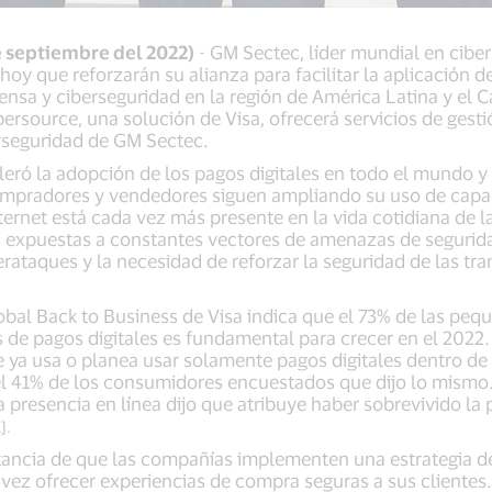
e septiembre del 2022)
- GM Sectec, líder mundial en ciber
hoy que reforzarán su alianza para facilitar la aplicación d
ensa y ciberseguridad en la región de América Latina y el C
source, una solución de Visa, ofrecerá servicios de gesti
erseguridad de GM Sectec.
ró la adopción de los pagos digitales en todo el mundo 
compradores y vendedores siguen ampliando su uso de capa
ternet está cada vez más presente en la vida cotidiana de la
 expuestas a constantes vectores de amenazas de segurida
rataques y la necesidad de reforzar la seguridad de las tr
lobal Back to Business de Visa indica que el 73% de las p
 de pagos digitales es fundamental para crecer en el 2022
 ya usa o planea usar solamente pagos digitales dentro de
l 41% de los consumidores encuestados que dijo lo mismo
presencia en línea dijo que atribuye haber sobrevivido la
].
tancia de que las compañías implementen una estrategia de
 vez ofrecer experiencias de compra seguras a sus clientes.