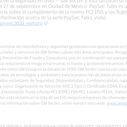
a de la seguridad en línea — GM Sectec y Visa lanzarán su 
 el 27 de septiembre en Ciudad de México. PaySec Talks es u
cia sobre el cumplimiento de la norma PCI DSS y los flujo
información acerca de la serie PaySec Talks, visite:
paysec2022_registro
servicios de ciberdefensa y seguridad gestionada con operaciones en
luciones y servicios de GM Sectec cubren tres áreas principales: Ries
y Prevención de Fraude y Consultoría, que en combinación son para pr
va, reduciendo el riesgo empresarial, el fraude y la ciberdelincuenci
te como GM Group en la década de 1990, GM Sectec cuenta con una amp
rados de tecnologías y estándares para la protección de datos en los s
ltos estándares de Seguridad, Disponibilidad y Confidencialidad, sup
es como: Organización de Servicios SOC 2 Tipo 2, Certificado CSAA, Eva
ncriptación Punto a Punto PCI (P2PE), PIN PCI, Listado PFI UL, Partne
 está incluida en la lista de las 150 mejores empresas de ciberseguri
ás información sobre GM Sectec, visite nuestro sitio web:
www.gmse
gos digitales, facilitando transacciones de pago entre consumidores, co