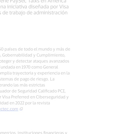
serie PaySec Talks en América
na iniciativa diseñada por Visa
s de trabajo de administración
 50 países de todo el mundo y más de
go, Gobernabilidad y Cumplimiento,
oteger y detectar ataques avanzados
a. Fundada en 1970 como General
lia trayectoria y experiencia en la
istemas de pago de riesgo. La
erando las más estrictas
luador de Seguridad Calificado PCI,
r Visa Preferred en Ciberseguridad y
dad en 2022 por la revista
ctec.com
mercios, instituciones financieras y