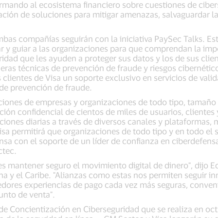
ormando al ecosistema financiero sobre cuestiones de cibe
ción de soluciones para mitigar amenazas, salvaguardar la
bas compañías seguirán con la iniciativa PaySec Talks. Es
r y guiar a las organizaciones para que comprendan la imp
idad que les ayuden a proteger sus datos y los de sus cli
ras técnicas de prevención de fraude y riesgos cibernétic
 clientes de Visa un soporte exclusivo en servicios de vali
 de prevención de fraude.
iones de empresas y organizaciones de todo tipo, tamaño 
ción confidencial de cientos de miles de usuarios, cliente
ciones diarias a través de diversos canales y plataformas, 
isa permitirá que organizaciones de todo tipo y en todo el
nsa con el soporte de un líder de confianza en ciberdefensa
ctec.
 es mantener seguro el movimiento digital de dinero", dijo E
na y el Caribe. "Alianzas como estas nos permiten seguir i
ores experiencias de pago cada vez más seguras, convenien
unto de venta".
de Concientización en Ciberseguridad que se realiza en oct