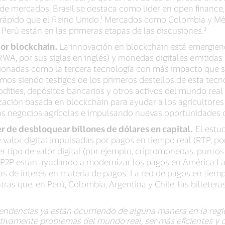
de mercados, Brasil se destaca como líder en open finance
 rápido que el Reino Unido.¹ Mercados como Colombia y Mé
 Perú están en las primeras etapas de las discusiones.²
por blockchain.
La innovación en blockchain está emergiend
WA, por sus siglas en inglés) y monedas digitales emitidas
onadas como la tercera tecnología con más impacto que se
tamos siendo testigos de los primeros destellos de esta te
ties, depósitos bancarios y otros activos del mundo real 
ación basada en blockchain para ayudar a los agricultores 
los negocios agrícolas e impulsando nuevas oportunidades 
r de desbloquear billones de dólares en capital.
El estud
 valor digital impulsadas por pagos en tiempo real (RTP, po
r tipo de valor digital (por ejemplo, criptomonedas, punto
as P2P están ayudando a modernizar los pagos en América La
as de interés en materia de pagos. La red de pagos en tiemp
ras que, en Perú, Colombia, Argentina y Chile, las billete
endencias ya están ocurriendo de alguna manera en la reg
tivamente problemas del mundo real, ser más eficientes y 