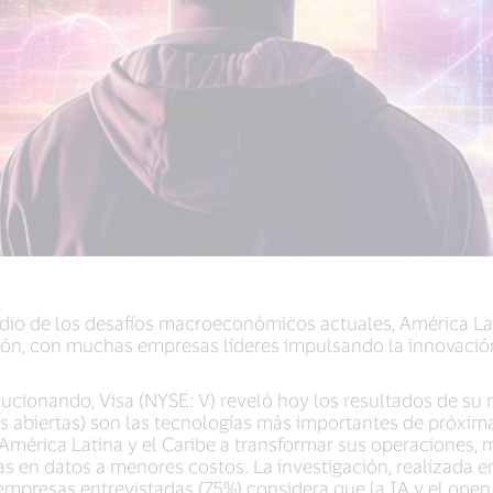
io de los desafíos macroeconómicos actuales, América Lat
vación, con muchas empresas líderes impulsando la innovación
ionando, Visa (NYSE: V) reveló hoy los resultados de su n
as abiertas) son las tecnologías más importantes de próxim
mérica Latina y el Caribe a transformar sus operaciones, m
s en datos a menores costos. La investigación, realizada e
 empresas entrevistadas (75%) considera que la IA y el ope