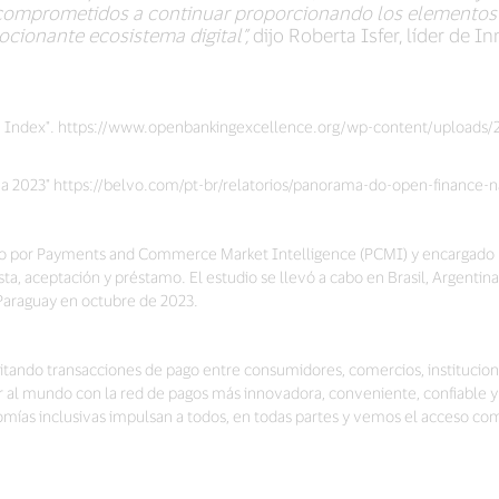
s comprometidos a continuar proporcionando los elementos 
ocionante ecosistema digital”,
dijo Roberta Isfer, líder de 
e Index". https://www.openbankingexcellence.org/wp-content/uploads/
a 2023" https://belvo.com/pt-br/relatorios/panorama-do-open-finance-n
ado por Payments and Commerce Market Intelligence (PCMI) y encargado p
a, aceptación y préstamo. El estudio se llevó a cabo en Brasil, Argentina
Paraguay en octubre de 2023.
acilitando transacciones de pago entre consumidores, comercios, instituc
ar al mundo con la red de pagos más innovadora, conveniente, confiable y
ías inclusivas impulsan a todos, en todas partes y vemos el acceso co