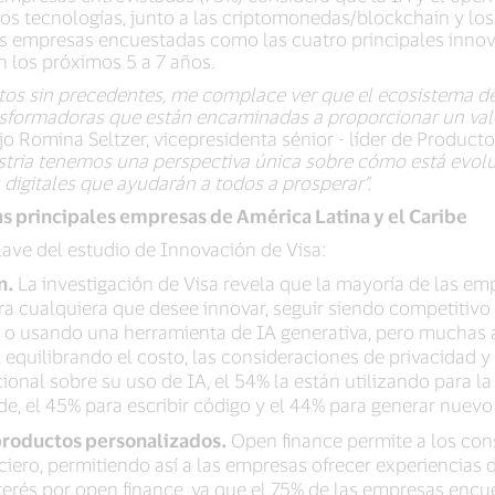
os tecnologías, junto a las criptomonedas/blockchain y los
 las empresas encuestadas como las cuatro principales inn
n los próximos 5 a 7 años.
os sin precedentes, me complace ver que el ecosistema de
nsformadoras que están encaminadas a proporcionar un valo
dijo Romina Seltzer, vicepresidenta sénior - líder de Produc
stria tenemos una perspectiva única sobre cómo está evolu
 digitales que ayudarán a todos a prosperar”.
as principales empresas de América Latina y el Caribe
ave del estudio de Innovación de Visa:
ón.
La investigación de Visa revela que la mayoría de las e
ara cualquiera que desee innovar, seguir siendo competitivo
 o usando una herramienta de IA generativa, pero muchas
equilibrando el costo, las consideraciones de privacidad y 
onal sobre su uso de IA, el 54% la están utilizando para la
ude, el 45% para escribir código y el 44% para generar nuev
productos personalizados.
Open finance permite a los co
ciero, permitiendo así a las empresas ofrecer experiencia
nterés por open finance, ya que el 75% de las empresas encu