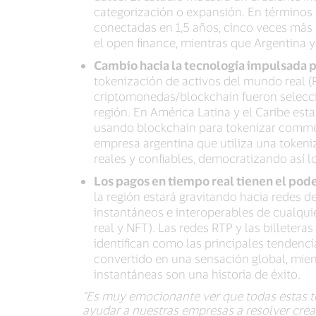
categorización o expansión. En términos 
conectadas en 1,5 años, cinco veces más
el open finance, mientras que Argentina y
Cambio hacia la tecnología impulsada 
tokenización de activos del mundo real (R
criptomonedas/blockchain fueron selecci
región. En América Latina y el Caribe es
usando blockchain para tokenizar commodi
empresa argentina que utiliza una tokeniz
reales y confiables, democratizando así 
Los pagos en tiempo real tienen el pode
la región estará gravitando hacia redes de
instantáneos e interoperables de cualquie
real y NFT). Las redes RTP y las billeter
identifican como las principales tendenci
convertido en una sensación global, mient
instantáneas son una historia de éxito.
“Es muy emocionante ver que todas estas t
ayudar a nuestras empresas a resolver crea